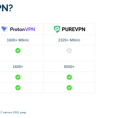
PN?
1600+ Мбіт/с
2320+ Мбіт/с
1600+
6500+
 17 лютого 2021 року.