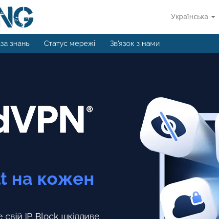
Українська
за знань
Статус мережі
Зв'язок з нами
lt на кожен
свій IP.
Block шкідливе