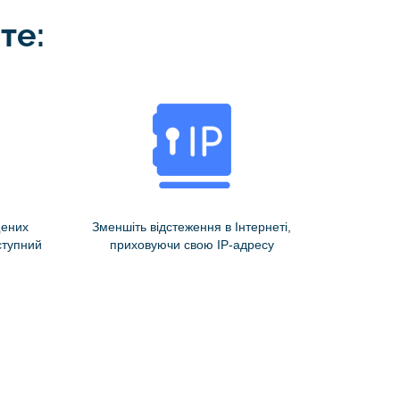
те:
щених
Зменшіть відстеження в Інтернеті,
ступний
приховуючи свою IP-адресу