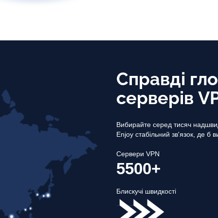
Справді гл
серверів V
Вибирайте серед тисяч надшвид
Enjoy стабільний зв'язок, де б в
Сервери VPN
5500+
Блискучі швидкості