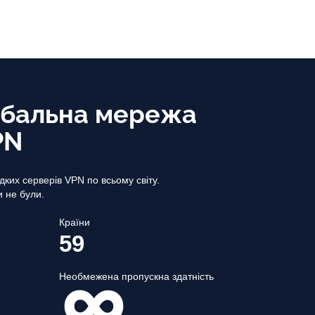
обальна мережа
PN
ких серверів VPN по всьому світу.
и не були.
Країни
59
Необмежена пропускна здатність