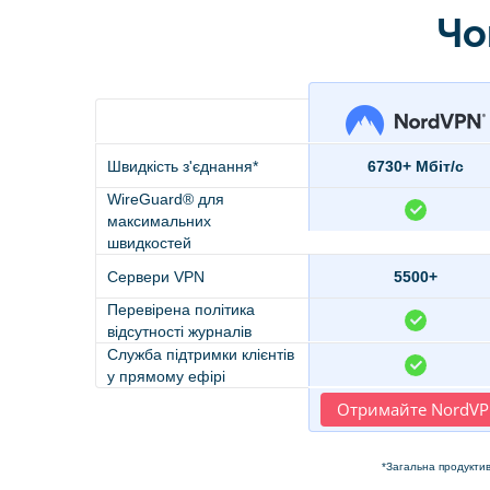
Чо
Швидкість з'єднання*
6730+ Мбіт/с
WireGuard® для
максимальних
швидкостей
Сервери VPN
5500+
Перевірена політика
відсутності журналів
Служба підтримки клієнтів
у прямому ефірі
Отримайте NordV
*Загальна продуктив