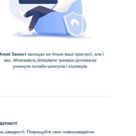
hreat Захист
захищає не тільки ваші пристрої, але і
вас. Можливість блокувати трекери допомагає
уникнути онлайн-шпигунів і сталкерів.
датності
нь швидкості. Покращуйте своє повношвидкісне