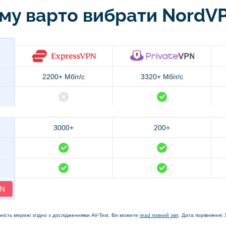
му варто вибрати NordV
2200+ Мбіт/с
3320+ Мбіт/с
3000+
200+
PN
ність мережі згідно з дослідженнями AV-Test. Ви можете
read повний звіт
. Дата порівняння: