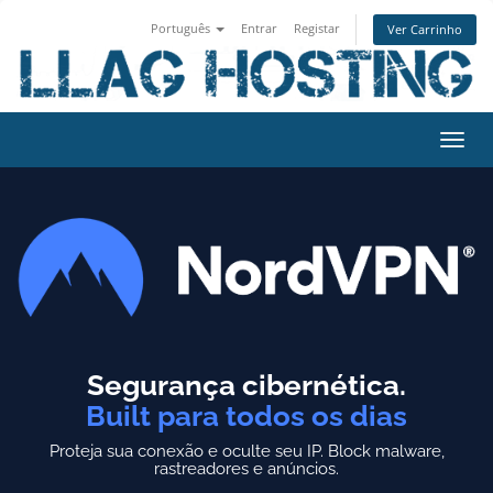
Português
Entrar
Registar
Ver Carrinho
Alter
nave
Segurança cibernética.
Built para todos os dias
Proteja sua conexão e oculte seu IP.
Block malware,
rastreadores e anúncios.