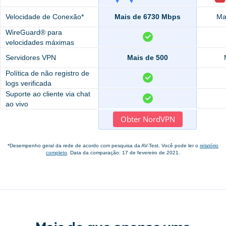
Velocidade de Conexão*
Mais de 6730 Mbps
Ma
WireGuard® para
velocidades máximas
Servidores VPN
Mais de 500
Política de não registro de
logs verificada
Suporte ao cliente via chat
ao vivo
Obter NordVPN
*Desempenho geral da rede de acordo com pesquisa da AV-Test. Você pode ler o
relatório
completo
. Data da comparação: 17 de fevereiro de 2021.