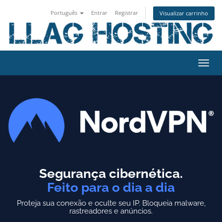
Português
Entrar
Registrar
Visualizar carrinho
Alter
nave
Segurança cibernética.
Feito para o dia a dia
Proteja sua conexão e oculte seu IP.
Bloqueia malware,
rastreadores e anúncios.