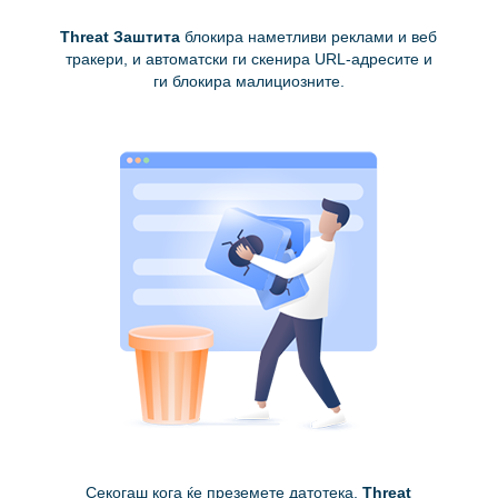
Threat Заштита
блокира наметливи реклами и веб
тракери, и автоматски ги скенира URL-адресите и
ги блокира малициозните.
Секогаш кога ќе преземете датотека,
Threat