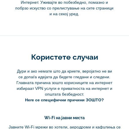
Интернет. Уживајте во побезбедно, помазно и
побрзо искуство со прелистување на сите страници
и на секој уред.
Користете случаи
Дури и ако немате што да криете, веројатно не ви
се допаѓа идејата да бидете гледани и следени.
Главната причина зошто корисниците на интернет
избираат VPN услуги е приватноста на интернет и
општата безбедност.
Here се специфични причини ЗОШТО?
Wi-Fi на јавни места
Јавните Wi-Fi мрежи во хотели, аеродроми и кафулиња се