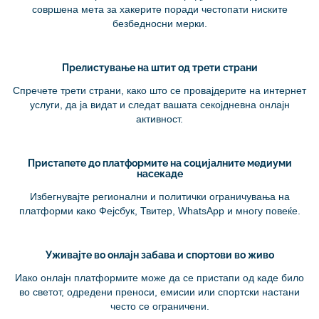
совршена мета за хакерите поради честопати ниските
безбедносни мерки.
Прелистување на штит од трети страни
Спречете трети страни, како што се провајдерите на интернет
услуги, да ја видат и следат вашата секојдневна онлајн
активност.
Пристапете до платформите на социјалните медиуми
насекаде
Избегнувајте регионални и политички ограничувања на
платформи како Фејсбук, Твитер, WhatsApp и многу повеќе.
Уживајте во онлајн забава и спортови во живо
Иако онлајн платформите може да се пристапи од каде било
во светот, одредени преноси, емисии или спортски настани
често се ограничени.