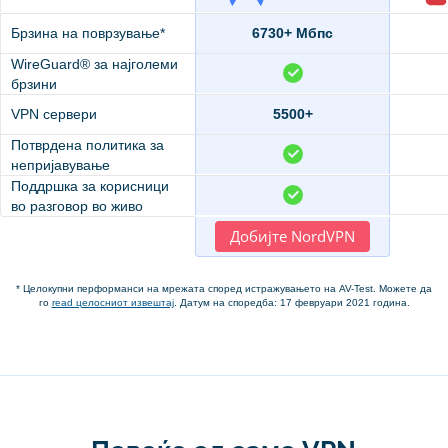
Брзина на поврзување*
6730+ Мбпс
WireGuard® за најголеми
брзини
VPN сервери
5500+
Потврдена политика за
непријавување
Поддршка за корисници
во разговор во живо
Добијте NordVPN
* Целокупни перформанси на мрежата според истражувањето на AV-Test. Можете да
го
read целосниот извештај
. Датум на споредба: 17 февруари 2021 година.