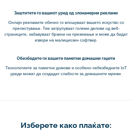
Заштитете го вашиот уред од злонамерни реклами
Онлајн рекламите обично го влошуваат вашето искуство со
прелистување. Тие затрупуваат големи делови од веб-
страниците, забавуваат брзини на преземање и може да бидат
извори на малициозен софтвер.
Обезбедете ги вашите паметни домашни гаџети
Технологиите за паметни домови и особено небезбедните IoT
уреди можат да создадат слабости за домашните мрежи.
Изберете како плаќате: