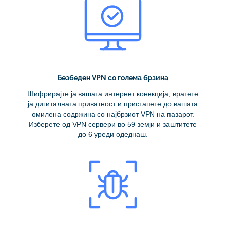
Безбеден VPN со голема брзина
Шифрирајте ја вашата интернет конекција, вратете
ја дигиталната приватност и пристапете до вашата
омилена содржина со најбрзиот VPN на пазарот.
Изберете од VPN сервери во 59 земји и заштитете
до 6 уреди одеднаш.