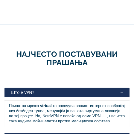
НАЈЧЕСТО ПОСТАВУВАНИ
ПРАШАЊА
Што е VPN?
Приватна мрежа
virtual
го насочува вашиот интернет сообраќај
низ безбеден тунел, менувајќи ја вашата виртуелна локација
во тој процес. Но, NordVPN е повеќе од само VPN — , ние исто
така нудиме моќни алатки против малициозен софтвер.