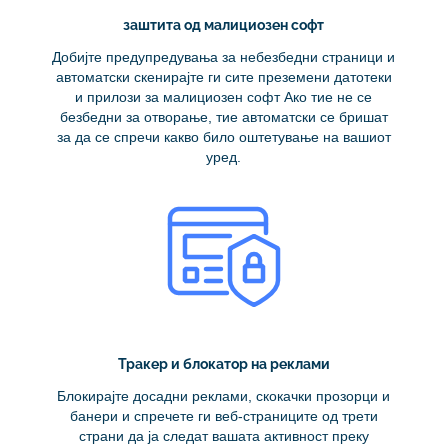
заштита од малициозен софт
Добијте предупредувања за небезбедни страници и
автоматски скенирајте ги сите преземени датотеки
и прилози за малициозен софт Ако тие не се
безбедни за отворање, тие автоматски се бришат
за да се спречи какво било оштетување на вашиот
уред.
Тракер и блокатор на реклами
Блокирајте досадни реклами, скокачки прозорци и
банери и спречете ги веб-страниците од трети
страни да ја следат вашата активност преку