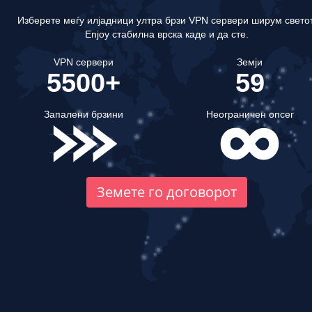
Изберете меѓу илјадници ултра брзи VPN сервери ширум светот
Enjoy стабилна врска каде и да сте.
VPN сервери
Земји
5500+
59
Запалени брзини
Неограничен опсег
Земете го договорот