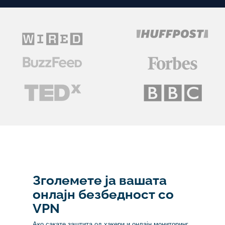
Зголемете ја вашата
онлајн безбедност со
VPN
Ако сакате заштита од хакери и онлајн мониторинг,