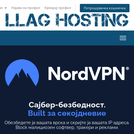
an
Најава на профил
Креирај профил
Потрошувачка кошничка
Вклу
ја
нави
Сајбер-безбедност.
Built за секојдневие
Обезбедете ја вашата врска и скријте ја вашата IP адреса.
Block малициозен софтвер, тракери и реклами.