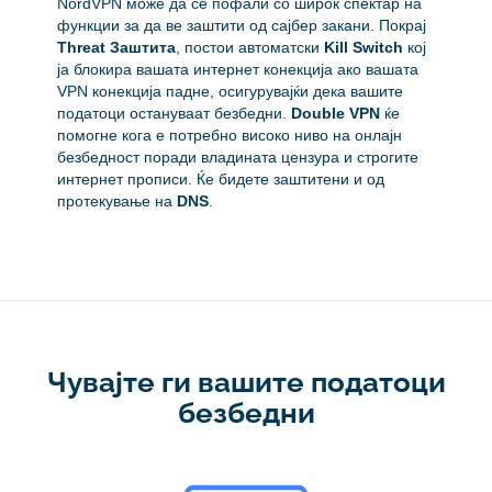
NordVPN може да се пофали со широк спектар на
функции за да ве заштити од сајбер закани. Покрај
Threat Заштита
, постои автоматски
Kill Switch
кој
ја блокира вашата интернет конекција ако вашата
VPN конекција падне, осигурувајќи дека вашите
податоци остануваат безбедни.
Double VPN
ќе
помогне кога е потребно високо ниво на онлајн
безбедност поради владината цензура и строгите
интернет прописи. Ќе бидете заштитени и од
протекување на
DNS
.
Чувајте ги вашите податоци
безбедни