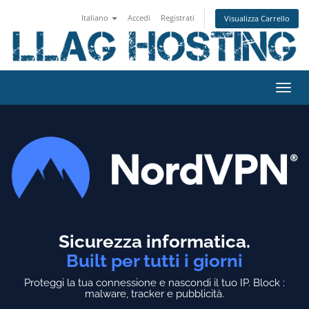
Italiano
Accedi
Registrati
Visualizza Carrello
Attiv
Navi
Sicurezza informatica.
Built per tutti i giorni
Proteggi la tua connessione e nascondi il tuo IP.
Block :
malware, tracker e pubblicità.