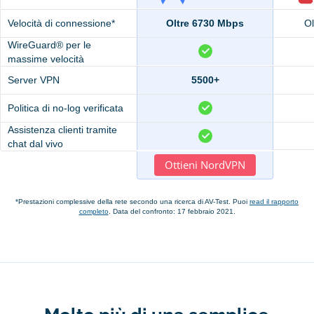
Velocità di connessione*
Oltre 6730 Mbps
O
WireGuard® per le
massime velocità
Server VPN
5500+
Politica di no-log verificata
Assistenza clienti tramite
chat dal vivo
Ottieni NordVPN
*Prestazioni complessive della rete secondo una ricerca di AV-Test. Puoi
read il rapporto
completo
. Data del confronto: 17 febbraio 2021.