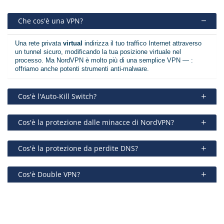
Che cos'è una VPN?
Una rete privata
virtual
indirizza il tuo traffico Internet attraverso
un tunnel sicuro, modificando la tua posizione virtuale nel
processo. Ma NordVPN è molto più di una semplice VPN — :
offriamo anche potenti strumenti anti-malware.
Cos'è l'Auto-Kill Switch?
Cos'è la protezione dalle minacce di NordVPN?
Cos'è la protezione da perdite DNS?
Cos'è Double VPN?