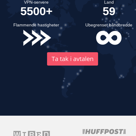
VPN-servere
Land
5500+
59
Flammende hastigheter
Ubegrenset båndbredde
Ta tak i avtalen