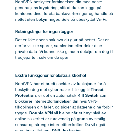
NordVPN beskytter forbindelsen din med neste
generasjons kryptering, slik at du kan logge på
kontoene dine, foreta bankoverføringer og handle på
nettet uten bekymringer. Selv på ubeskyttet Wi-Fi.
Retningslinjer for ingen logger
Det er ikke noens sak hva du gjør på nettet. Det er
derfor vi ikke sporer, samler inn eller deler dine
private data. Vi kunne ikke gi noen detaljer om deg til
tredjeparter, selv om de spør.
Ekstra funksjoner for ekstra sikkerhet
NordVPN har et bredt spekter av funksjoner for å
beskytte deg mot cybertrusler. I tillegg til
Threat
Protection
, er det en automatisk
Kill Switch
som
blokkerer internettforbindelsen din hvis VPN-
tilkoblingen din faller, og sikrer at dataene dine forblir
trygge.
Double VPN
vil hjelpe når et høyt nivå av
online sikkerhet er nødvendig på grunn av statlig
sensur og strenge internettforskrifter. Du vil også
være beskyttet mot
DNS -lekkasjer
.