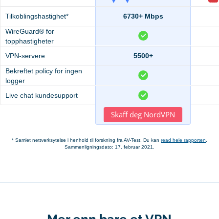
Tilkoblingshastighet*
6730+ Mbps
WireGuard® for
topphastigheter
VPN-servere
5500+
Bekreftet policy for ingen
logger
Live chat kundesupport
Skaff deg NordVPN
* Samlet nettverksytelse i henhold til forskning fra AV-Test. Du kan
read hele rapporten
.
Sammenligningsdato: 17. februar 2021.
Mer enn bare et VPN