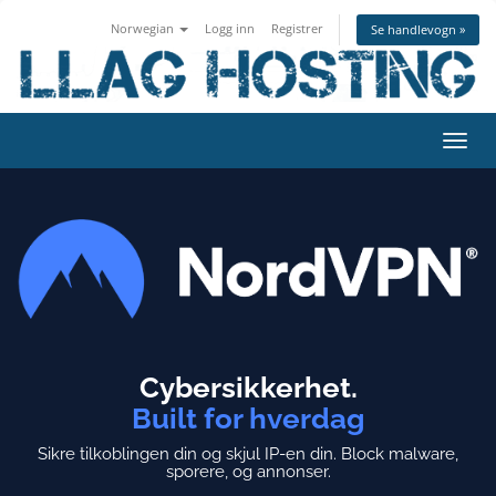
Norwegian
Logg inn
Registrer
Se handlevogn »
Bytt
navig
Cybersikkerhet.
Built for hverdag
Sikre tilkoblingen din og skjul IP-en din.
Block malware,
sporere, og annonser.