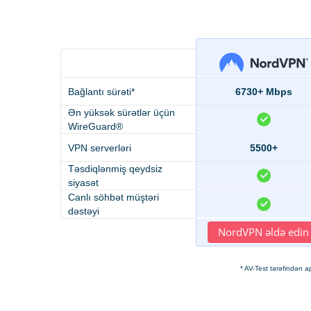
Bağlantı sürəti*
6730+ Mbps
Ən yüksək sürətlər üçün
WireGuard®
VPN serverləri
5500+
Təsdiqlənmiş qeydsiz
siyasət
Canlı söhbət müştəri
dəstəyi
NordVPN əldə edin
* AV-Test tərəfindən 