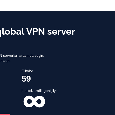
lobal VPN server
N serverləri arasında seçin.
 əlaqə.
Ölkələr
59
Limitsiz trafik genişliyi