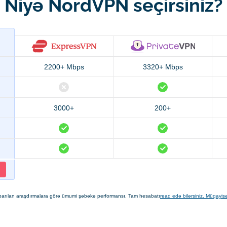
Niyə NordVPN seçirsiniz?
2200+ Mbps
3320+ Mbps
3000+
200+
aparılan araşdırmalara görə ümumi şəbəkə performansı. Tam hesabatı
read edə bilərsiniz. Müqayisə