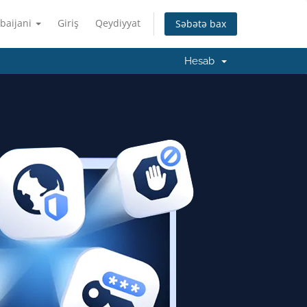
baijani
Giriş
Qeydiyyat
Səbətə bax
Hesab