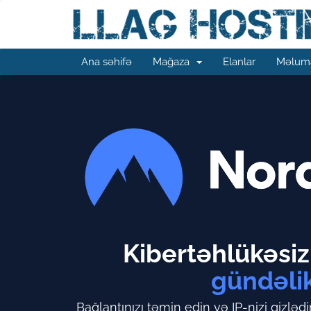
Ana səhifə
Mağaza
Elanlar
Məluma
Kibertəhlükəsizl
gündəli
Bağlantınızı təmin edin və IP-nizi gizlədi