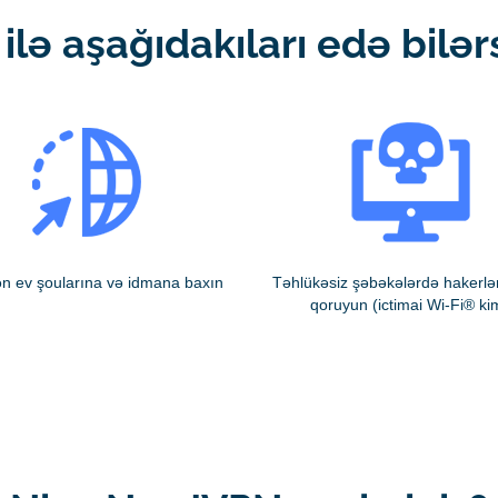
ilə aşağıdakıları edə bilərs
ən ev şoularına və idmana baxın
Təhlükəsiz şəbəkələrdə hakerlə
qoruyun (ictimai Wi-Fi® ki