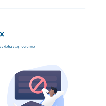
ox
ri və daha yaxşı qorunma