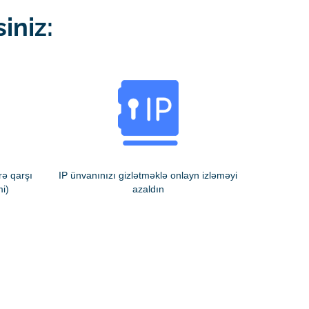
iniz:
rə qarşı
IP ünvanınızı gizlətməklə onlayn izləməyi
mi)
azaldın