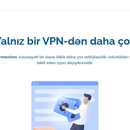
alnız bir VPN-dən daha ç
rotection
xüsusiyyəti bir əlavə kliklə daha çox təhlükəsizlik üstünlüklə
təklif edən oyun dəyişdiricisidir.