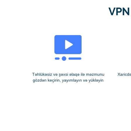
VPN 
Təhlükəsiz və şəxsi əlaqə ilə məzmunu
Xaricd
gözdən keçirin, yayımlayın və yükləyin