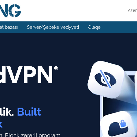
Azer
t bazası
Server/Şəbəkə vəziyyəti
Əlaqə
ik.
Built
k
n.
Block zərərli proqram,