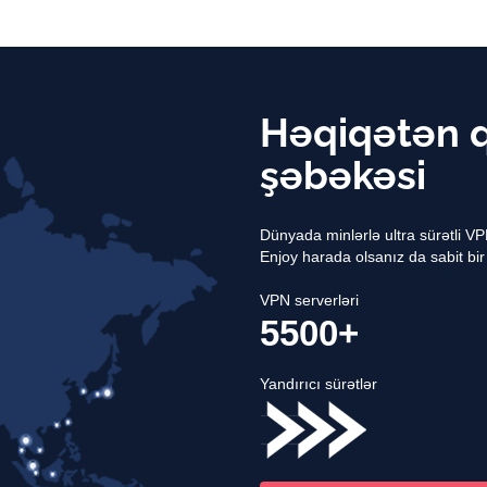
Həqiqətən q
şəbəkəsi
Dünyada minlərlə ultra sürətli VP
Enjoy harada olsanız da sabit bir
VPN serverləri
5500+
Yandırıcı sürətlər