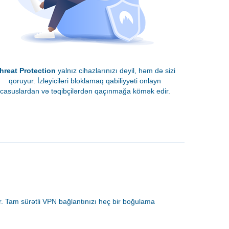
hreat Protection
yalnız cihazlarınızı deyil, həm də sizi
qoruyur. İzləyiciləri bloklamaq qabiliyyəti onlayn
casuslardan və təqibçilərdən qaçınmağa kömək edir.
. Tam sürətli VPN bağlantınızı heç bir boğulama