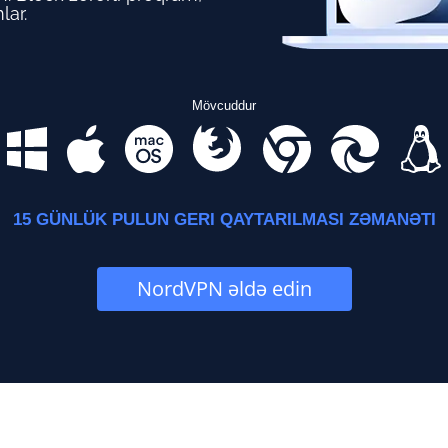
lar.
Mövcuddur
15 GÜNLÜK PULUN GERI QAYTARILMASI ZƏMANƏTI
NordVPN əldə edin