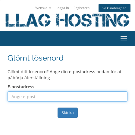
Svenska
Logga in
Registrera
Se kundvagnen
Växla
navig
Glömt lösenord
Glömt ditt lösenord? Ange din e-postadress nedan för att
påbörja återställning.
E-postadress
Skicka