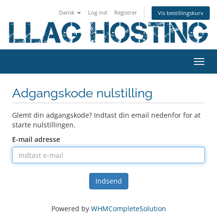
Dansk
Log ind
Registrer
Vis bestillingskurv
Skift
navig
Adgangskode nulstilling
Glemt din adgangskode? Indtast din email nedenfor for at
starte nulstillingen.
E-mail adresse
Indsend
Powered by
WHMCompleteSolution